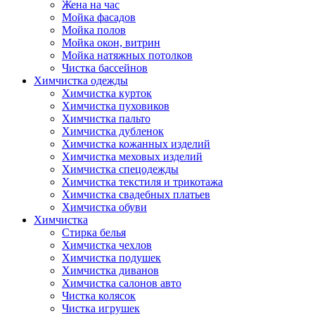
Жена на час
Мойка фасадов
Мойка полов
Мойка окон, витрин
Мойка натяжных потолков
Чистка бассейнов
Химчистка одежды
Химчистка курток
Химчистка пуховиков
Химчистка пальто
Химчистка дубленок
Химчистка кожанных изделий
Химчистка меховых изделий
Химчистка спецодежды
Химчистка текстиля и трикотажа
Химчистка свадебных платьев
Химчистка обуви
Химчистка
Стирка белья
Химчистка чехлов
Химчистка подушек
Химчистка диванов
Химчистка салонов авто
Чистка колясок
Чистка игрушек